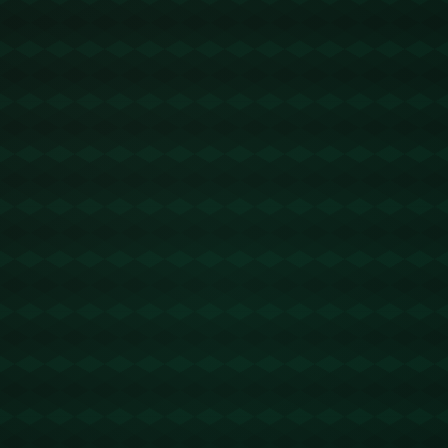
时间：2026-08-06
**前言**
在今晚的**19点**，球迷们迎来了一场令人心跳加速的“生死战”——**
国足VS澳大利亚**。此战事关重大，不仅因为比赛的结果可能决定国
足在亚洲乃至世界足球中的地位，更因为对球迷而言，足球始终是他
们心中那段无法割舍的情感。**精准预测**这一场比赛的结果，让我
们意想不到地发现了其中的各种“玄妙”之处。让我们一同探索这场对
决的潜在走向。
**国足的背景与挑战**
在国内，国足一直是备受关注的话题，尤其是在大型赛事中，成绩的
好坏直接影响着球迷的情绪。近年来，国足在国际赛事中的表现不尽
如人意，因此此次面对实力强劲的澳大利亚队，国足需要竭尽所能，
力求完美表现。
一方面，国足的年轻球员有着充沛的体力与拼搏精神，他们在比赛中
可以带来意想不到的**亮点**。另一方面，经验老道的球员则可在关