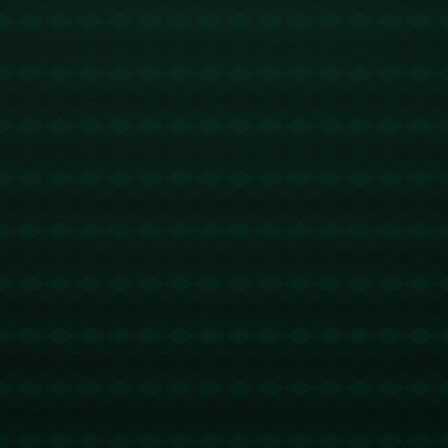
键时刻稳定军心，推动比赛向有利方向发展。这种新老结合的阵容使
国足在战术选择上有一定的**灵活性**，这也是他们在面对强敌时的
优势所在。
**澳大利亚：战术与优势**
澳大利亚队历来以其身体素质和强硬的作风著称，他们的球员在身体
对抗和体能储备上的优势显而易见。在面对国足时，他们或许会继续
采用高压逼抢的战术，试图在比赛初期就掌控比赛节奏，这对于国足
来说是一个巨大的**挑战**。