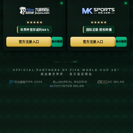
新闻中心
当前位置：
首页
>
新闻动态
<
生死战，今晚19点：国足VS澳大利亚，精准预
测，结果很玄妙.