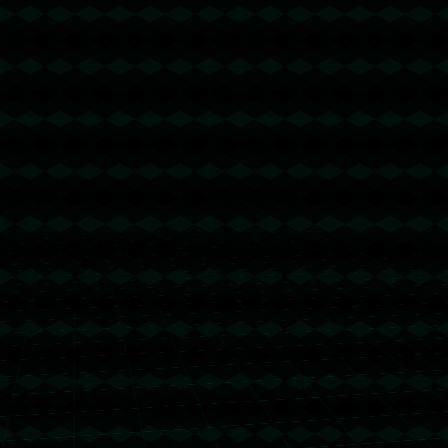
尽管多特蒙德在比赛中展现出了不俗的实力，但从整体实力与执行力
来看，拜仁更胜一筹。无论是莱万令人叹服的临场决策，还是拜仁整
体作战的成熟，德甲巨人的实力都无可争议。相比之下，多特的后防
漏洞与部分关键球员的临场失误成为球队的短板。
**本场比赛后，拜仁继续稳居积分榜榜首，而多特则失去了追赶的绝
佳机会。**对于多特来说，如果想在未来的德甲征程中挑战拜仁的霸
主地位，加强防守稳定性显然是当务之急。
### **德甲经典对抗的启示**
这场多特与拜仁的巅峰对决再一次证明了德甲的魅力。无论是明星球
员的表现还是比赛本身的悬念，都让人感叹足球的不可预测和竞争之
激烈。而对于球迷来说，像莱万这样的射手与哈兰德这样的新星同场
竞技，更是一场视觉盛宴。