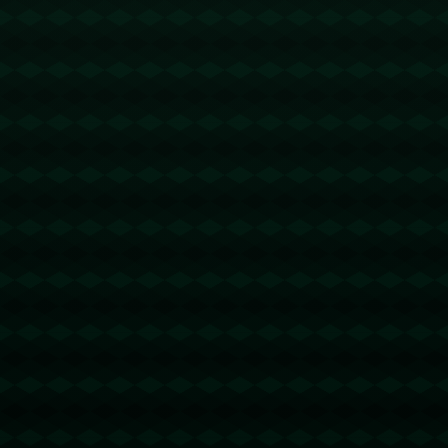
### **莱万的绝对统治**
在众多星光熠熠的球员中，莱万无疑是当晚最耀眼的那个。**这位前
多特蒙德核心虽然曾征战黄黑军团，但如今成为了拜仁的锋线霸主，
他的高效和冷静令人望而生畏。**下半场，莱万通过精准的脚法再度
敲开了前东家的球门，完成了个人的梅开二度，展现了强大的射门能
力和无与伦比的球场嗅觉。
值得注意的是，这已经不是莱万第一次在关键比赛中扮演“多特杀手”
角色。本赛季他在德甲的状态异常火热，几乎每场比赛都能有所斩
获。而他的梅开二度也让拜仁此役最终获胜打下了坚实基础。