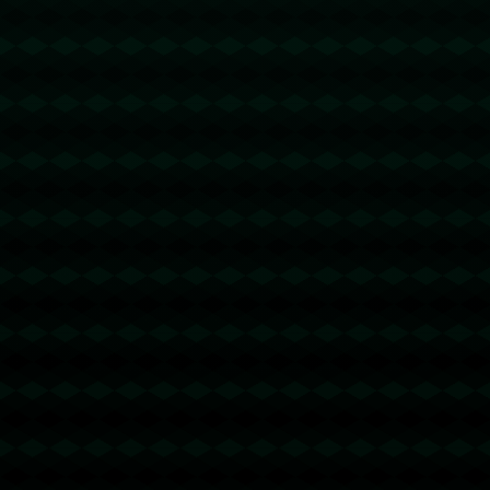
### **胡梅尔斯的关键失误与争议点球**
对于多特蒙德来说，这场失利显然存在许多遗憾和不可控因素。**胡
梅尔斯的几次关键失误成为全场焦点。**比赛最后阶段，正在试图补
位的胡梅尔斯因一次处理球不慎导致了禁区内手球。裁判在VAR确认
后果断判罚点球，而莱万冷静将球罚中，拜仁也因此扩大比分至3-
2。
赛后，关于点球的判罚引发了球迷的激烈争论。有部分人认为胡梅尔
斯的手球并非故意，而另一部分人则指出，他当时的站位和反应明显
存在滞后。无论如何，这一争议性进球成为比赛结果的决定性因素。
### **球队间的差距逐渐显现**