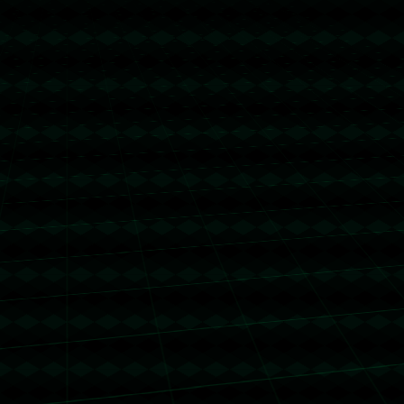
上一篇:
[赛后]EDG.M 1-2 Hero：Silver苍狼王降临，Hero反超比分14亮18回复.
下一篇:
不背锅！湖人近5场失分125分，詹姆斯没问题，单防，协防依旧顶级.
Copyright 2024
EMC易倍(中国)体育官方网站
All Rights by
易倍平台官网
地址：重庆市县云阳县清水土家族自治乡 电话：0311-5244138 邮箱：