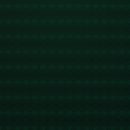
射。比赛中，他多次通过**无球跑动、快速切换节奏**摆脱防守人，
其中几球更是在被双人夹击甚至贴身干扰的情况下完成。一如既往，
**库里的极速出手速度**让对方防守无可适从。据统计，灰熊的防守
球员尽管尝试多次夹击，却始终无法限制库里，反而一次次被点燃的
观众看台“撕碎”信心。
而这52分并不仅局限于三分线外。库里在持球突破时同样威胁巨大，
通过突破篮下吸引包夹，他为队友创造了大量空位机会。这种全场范
围的威胁，使得灰熊的整体防守体系几乎失效。
### **关键战术：勇士如何放大库里的优势？**