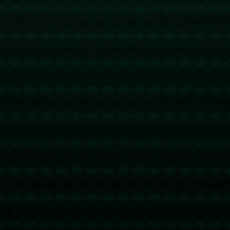
义。**12记三分**让他在单场三分球命中纪录上再度拉开差距，而这
不过是他职业生涯中无数辉煌夜晚的一个缩影。自从进入NBA以来，
库里已经成为三分球变革的代名词，彻底改变了整个联盟的战术风
格。
更重要的是，这一场胜利提升了勇士在西部的排名，稳住了进入季后
赛的希望，为球队注入更多信心。当前阶段，库里的**高效表现**对
于勇士而言尤其重要。数据显示，本赛季当库里单场得分超过30分
时，勇士的胜率达到80%，而当他哑火时，这一数据则大幅下降。这
充分说明了他对球队的不可或缺性。
### **“天神下凡”背后的精神力量**
除了数据和纪录，库里还能让观众感受到一种直击内心的力量。他用
一次次不讲理的超远三分点燃球迷的激情，用无处不在的战斗精神感
染队友。这种精神力量，不止是胜利的催化剂，更是全队持续向前的
内驱力。
而比赛结束后，库里仍风趣地表示：“今天只是手感好，不算特别！”
他的谦逊让人惊叹，而看过这场比赛的人都明白，这绝不仅仅是手感