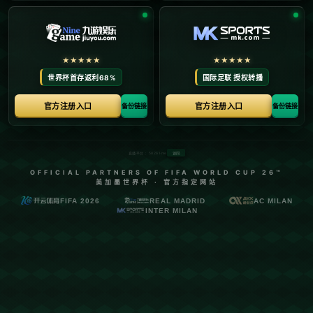
新闻中心
当前位置：
首页
>
新闻动态
<
天神下凡！库里52+12三分轰碎纪录 勇士胜灰
熊.