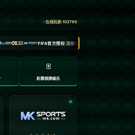
服务热线
0311-5244138