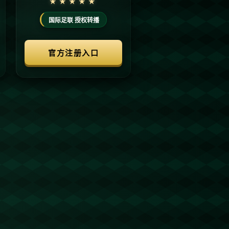
当前位置：
首页
>
新闻动态
<
取得了显著的成绩。他面对的是同样充满潜力的圣安东尼奥马刺
BA新赛季的激烈竞争。