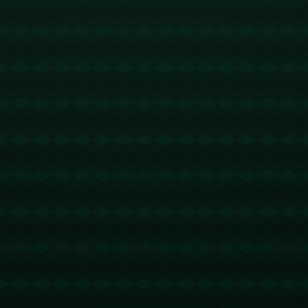
对于任何足球比赛来说，**点球判罚往往具有极大的决定性意义**。
一次点球漏判可能直接左右比赛胜负，从而对球队甚至整个联赛的排
名产生连锁反应。在这两场比赛中，相关球队由于这些争议判罚错失
关键得分机会，进而在赛后引发了俱乐部和球迷的不满。
---
### **案例分析：中乙与女超漏判事件还原**
1. **中乙赛场的点球漏判**
中乙某场比赛中，进攻方球员在禁区内突破防守时，与防守球员发生
了明显肢体接触。从赛后回放来看，防守球员的犯规动作较为明显，
符合点球判罚的条件。然而，主裁判并未做出相应判罚，也没有使用
视频助理裁判（VAR）进行核实。这一漏判不仅让队伍错失了扳平比
分的机会，还影响了主队的士气。在比赛结束后，不少球迷声讨裁判
的同时，也对中乙联赛对VAR技术的使用提出了疑问。
2. **女超赛场的手球漏判**