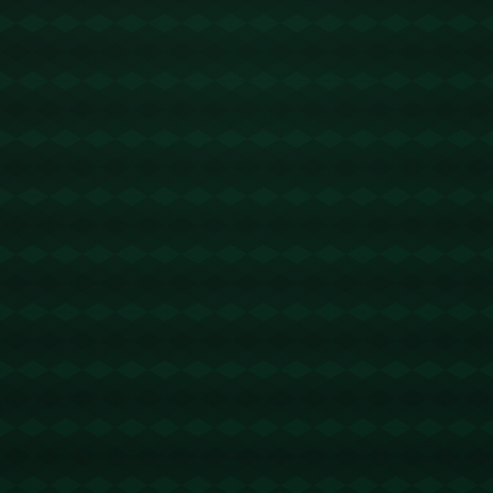
在这次评议结果中，足协明确指出了中乙联赛的一场焦点战中，一次
禁区内肢体接触应判点球却被裁判漏判的情况。同时，在女超赛场，
一次明确的手球犯规同样未被裁判认定为点球。这些判罚事件折射出
国内裁判队伍在执法过程中仍有提升空间。