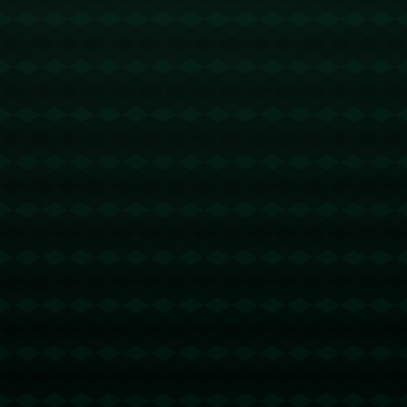
现出极高的执行力，充分利用了球队在不同位置上的深度和灵活性。*
他们的进攻由全队的默契传球与精准投篮主导*，而不仅仅依赖任何一
名球员的个人能力。这种全队同心协力的打法，成为他们最终战胜对
手的关键。