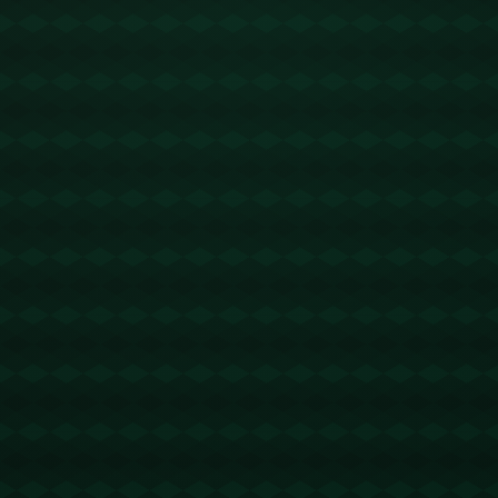
袭**，重回季后赛希望的轨道；与此同时，**快船也强势崛起**，闯入
西部前六。而昔日的冠军球队勇士，却因近期表现低迷跌至第七。下
面就让我们细细剖析这些变化背后的故事和关键因素。
### **湖人：奇迹般的逆袭之路**
湖人的本赛季一直面临重重挑战，尤其是阵容频繁变化以及主力球员
的伤病问题让球队步履维艰。然而，最近几场比赛却让球迷感叹“这支
湖人终于醒了”。在詹姆斯归队后，他凭借超凡的领导力迅速带队调整
了节奏，与安东尼·戴维斯组成了强势的双核驱动。这种改变不仅让湖
人在主场击败了西部劲旅，还在客场实现连胜，**迅速拉升球队士气
和排名**。
湖人战术更进一步优化，沃克、小里夫斯等角色球员的发挥也成为惊
喜。这种全员模式的运作让球队反弹势头强劲，从此前的季后赛边缘
重新冲击稳定排名。分析数据不难发现，湖人在过去五场比赛中三分
球命中率平均提升了10%以上，防守效率也有所增强，成为西部逆袭
队伍中的标杆。
### **快船：稳定输出冲入前六**